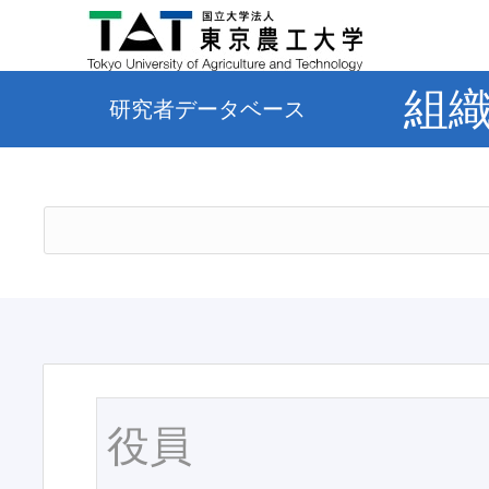
組
研究者データベース
役員