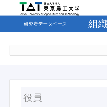
組
研究者データベース
役員