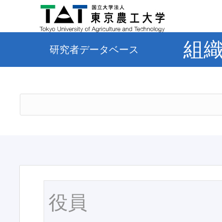
組
研究者データベース
役員