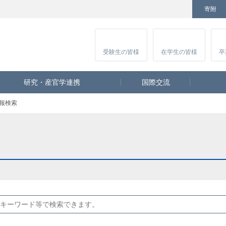
寄附
Facebook
Twitter
YouTube
Instagram
講
受験生
の皆様
在学生
の皆様
卒
研究・産官学連携
国際交流
報検索