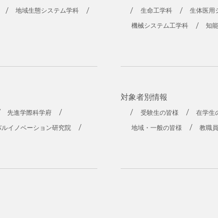
工学部
地域生態システム学科
生命工学科
生体医用
機械システム工学科
知
対象者別情報
先進学際科学府
受験生の皆様
在学生
バルイノベーション研究院
地域・一般の皆様
教職