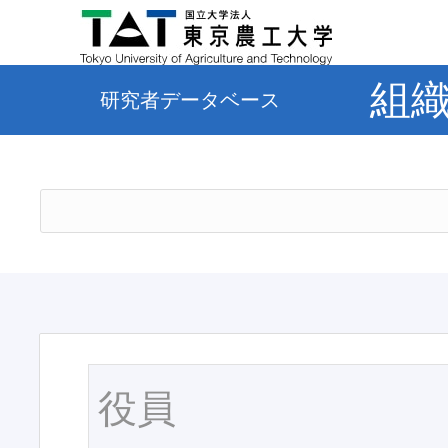
組
研究者データベース
役員