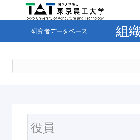
組
研究者データベース
役員