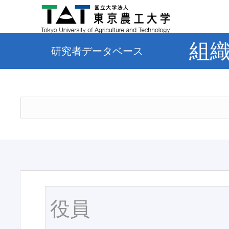
組
研究者データベース
役員