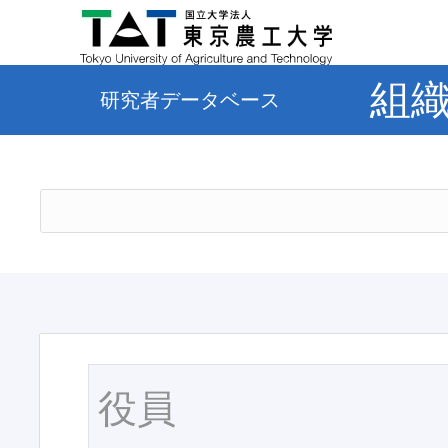
組
研究者データベース
役員