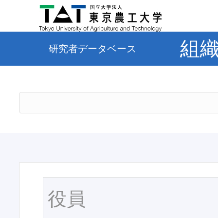
組
研究者データベース
役員