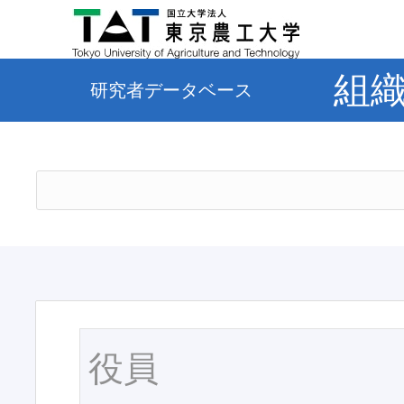
組
研究者データベース
役員