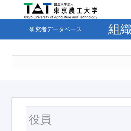
組
研究者データベース
役員