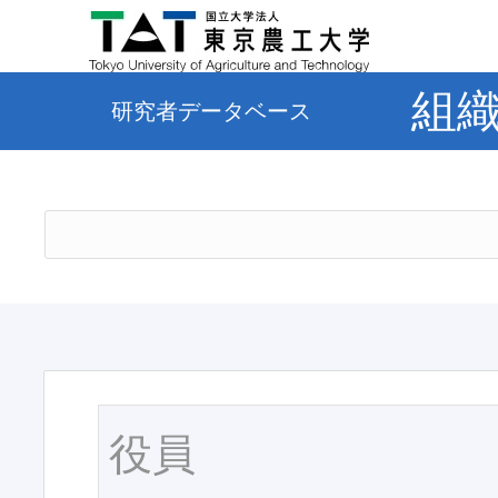
組
研究者データベース
役員