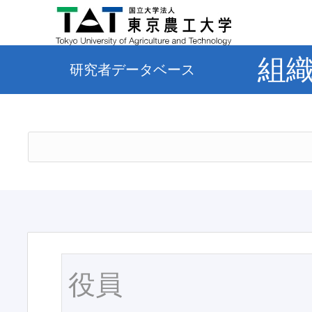
組
研究者データベース
役員