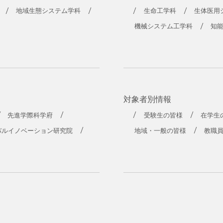
地域生態システム学科
生命工学科
生体医用
機械システム工学科
知
対象者別情報
先進学際科学府
受験生の皆様
在学生
バルイノベーション研究院
地域・一般の皆様
教職