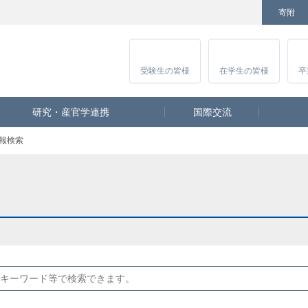
寄附
Facebook
Twitter
YouTube
Instagram
講
受験生
の皆様
在学生
の皆様
卒
研究・産官学連携
国際交流
報検索