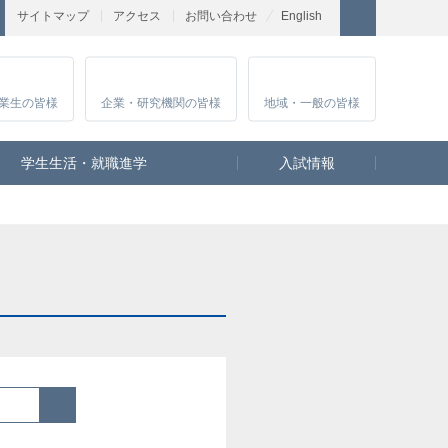
サイトマップ
アクセス
お問い合わせ
English
業生
の皆様
企業・研究
機関の皆様
地域・一般
の皆様
学生生活・就職進学
入試情報
検索