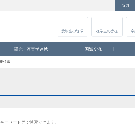
寄附
Facebook
Twitter
YouTube
Instagram
講
受験生
の皆様
在学生
の皆様
卒
研究・産官学連携
国際交流
報検索