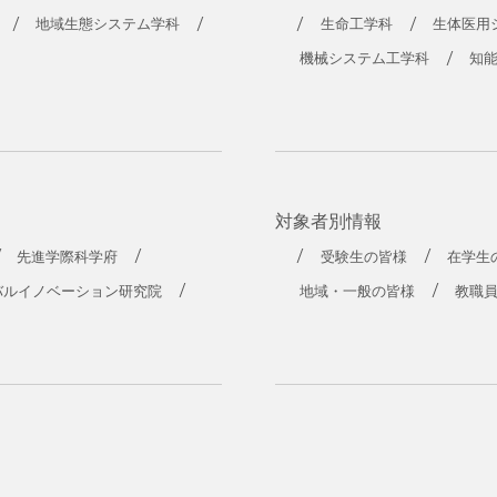
工学部
地域生態システム学科
生命工学科
生体医用
機械システム工学科
知
対象者別情報
先進学際科学府
受験生の皆様
在学生
バルイノベーション研究院
地域・一般の皆様
教職