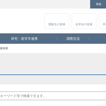
寄附
Facebook
Twitter
YouTube
Instagram
講
受験生
の皆様
在学生
の皆様
卒
研究・産官学連携
国際交流
報検索