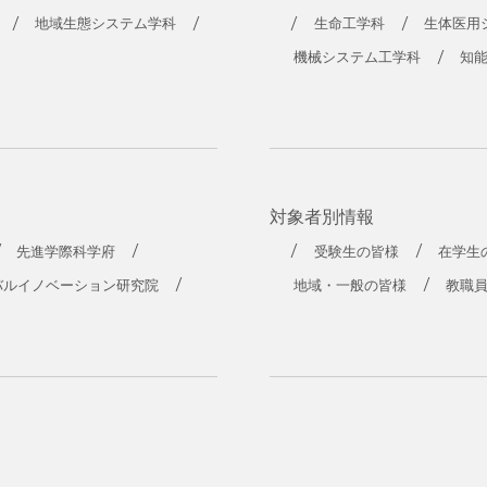
地域生態システム学科
生命工学科
生体医用
機械システム工学科
知
対象者別情報
先進学際科学府
受験生の皆様
在学生
バルイノベーション研究院
地域・一般の皆様
教職