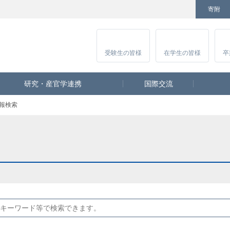
寄附
Facebook
Twitter
YouTube
Instagram
講
受験生
の皆様
在学生
の皆様
卒
研究・産官学連携
国際交流
報検索