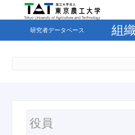
組
研究者データベース
役員