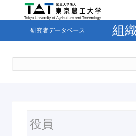
組
研究者データベース
役員