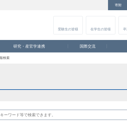
寄附
Facebook
Twitter
YouTube
Instagram
講
受験生
の皆様
在学生
の皆様
卒
研究・産官学連携
国際交流
報検索