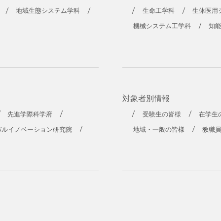
工学部
地域生態システム学科
生命工学科
生体医用
機械システム工学科
知
対象者別情報
先進学際科学府
受験生の皆様
在学生
バルイノベーション研究院
地域・一般の皆様
教職