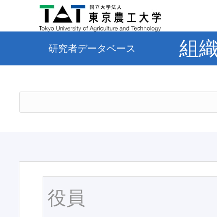
組
研究者データベース
役員