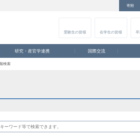
寄附
Facebook
Twitter
YouTube
Instagram
講
受験生
の皆様
在学生
の皆様
卒
研究・産官学連携
国際交流
報検索