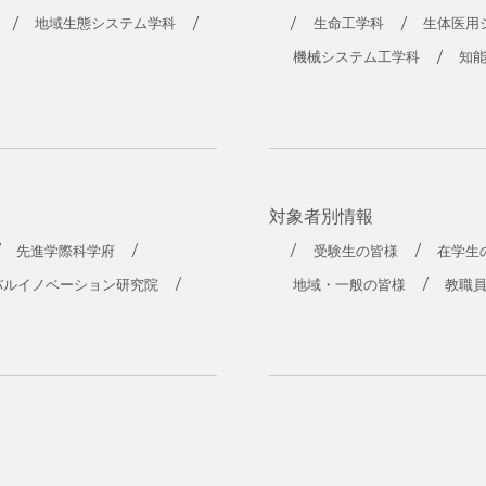
地域生態システム学科
生命工学科
生体医用
機械システム工学科
知
対象者別情報
先進学際科学府
受験生の皆様
在学生
バルイノベーション研究院
地域・一般の皆様
教職