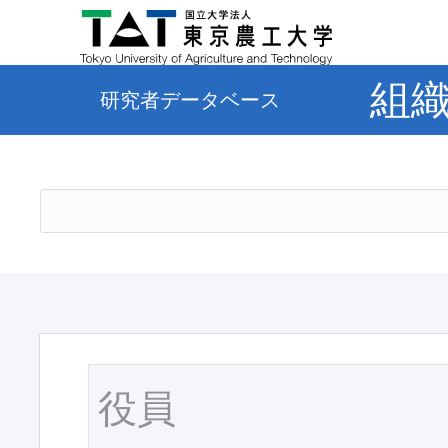
組
研究者データベース
役員