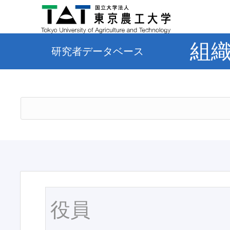
組
研究者データベース
役員