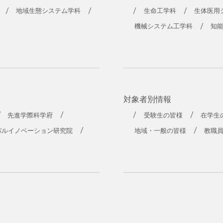
工学部
地域生態システム学科
生命工学科
生体医用
機械システム工学科
知
対象者別情報
先進学際科学府
受験生の皆様
在学生
バルイノベーション研究院
地域・一般の皆様
教職