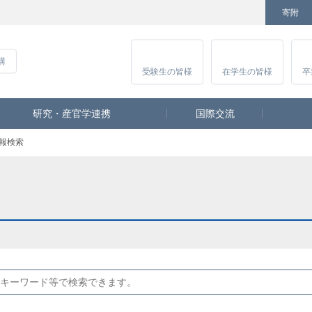
寄附
Facebook
Twitter
YouTube
Instagram
講
受験生
の皆様
在学生
の皆様
卒
研究・産官学連携
国際交流
報検索