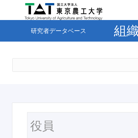
組
研究者データベース
役員