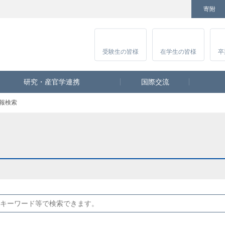
寄附
Facebook
Twitter
YouTube
Instagram
講
受験生
の皆様
在学生
の皆様
卒
研究・産官学連携
国際交流
報検索