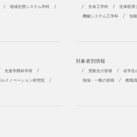
地域生態システム学科
生命工学科
生体医用
機械システム工学科
知
対象者別情報
先進学際科学府
受験生の皆様
在学生
バルイノベーション研究院
地域・一般の皆様
教職