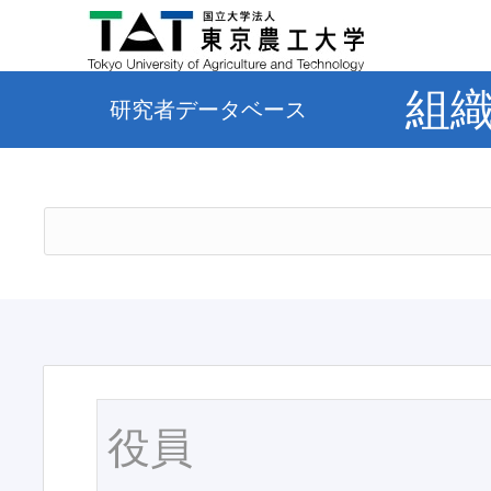
組
研究者データベース
役員