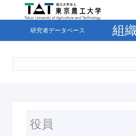
組
研究者データベース
役員