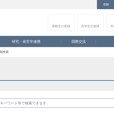
寄附
Facebook
Twitter
YouTube
Instagram
講
受験生
の皆様
在学生
の皆様
卒
研究・産官学連携
国際交流
報検索