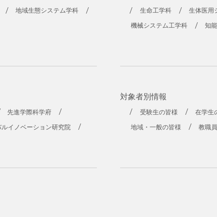
地域生態システム学科
生命工学科
生体医用
機械システム工学科
知
対象者別情報
先進学際科学府
受験生の皆様
在学生
バルイノベーション研究院
地域・一般の皆様
教職