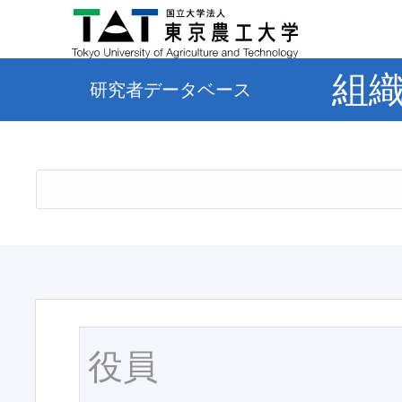
組
研究者データベース
役員