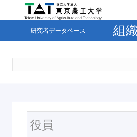
組
研究者データベース
役員