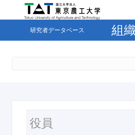
組
研究者データベース
役員