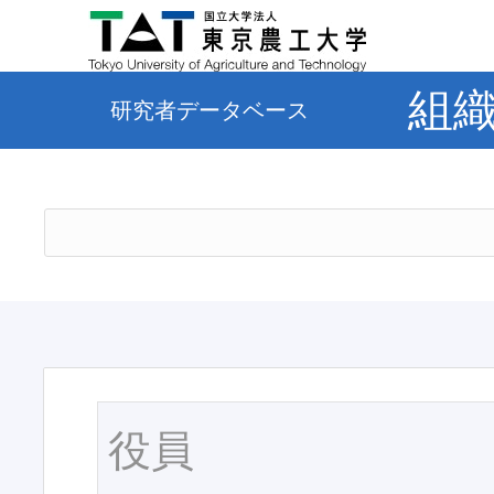
組
研究者データベース
役員