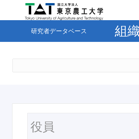
組
研究者データベース
役員