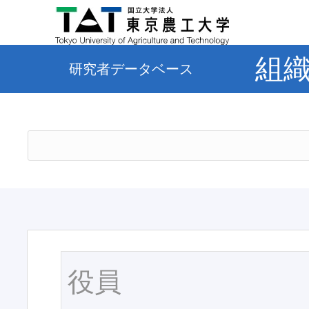
組
研究者データベース
役員