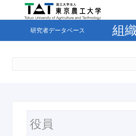
組
研究者データベース
役員