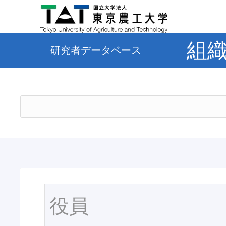
組
研究者データベース
役員