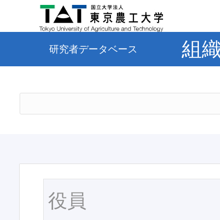
組
研究者データベース
役員