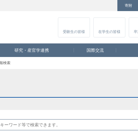
寄附
Facebook
Twitter
YouTube
Instagram
講
受験生
の皆様
在学生
の皆様
卒
研究・産官学連携
国際交流
報検索