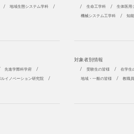
地域生態システム学科
生命工学科
生体医用
機械システム工学科
知
対象者別情報
先進学際科学府
受験生の皆様
在学生
バルイノベーション研究院
地域・一般の皆様
教職