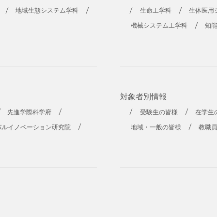
工学部
地域生態システム学科
生命工学科
生体医用
機械システム工学科
知
対象者別情報
先進学際科学府
受験生の皆様
在学生
バルイノベーション研究院
地域・一般の皆様
教職