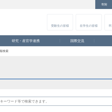
寄附
Facebook
Twitter
YouTube
Instagram
講
受験生
の皆様
在学生
の皆様
卒
研究・産官学連携
国際交流
報検索