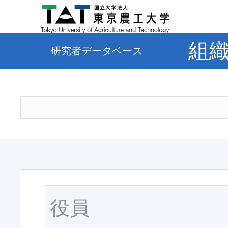
組
研究者データベース
役員