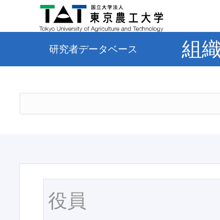
組
研究者データベース
役員