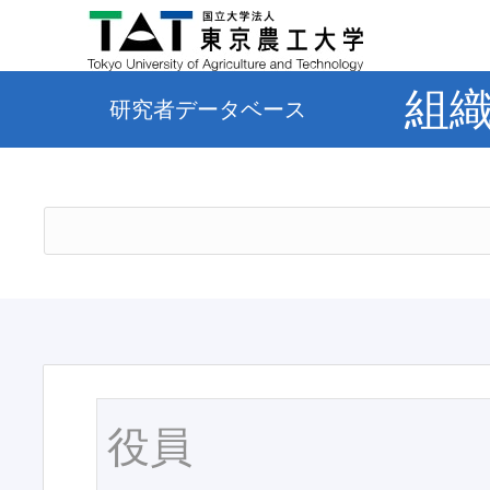
組
研究者データベース
役員