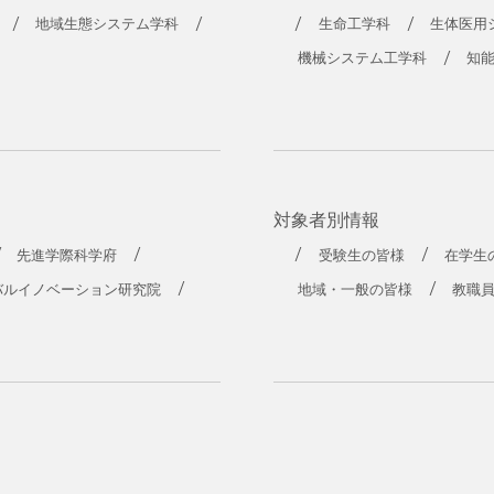
地域生態システム学科
生命工学科
生体医用
機械システム工学科
知
対象者別情報
先進学際科学府
受験生の皆様
在学生
バルイノベーション研究院
地域・一般の皆様
教職