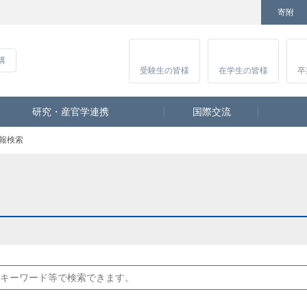
寄附
Facebook
Twitter
YouTube
Instagram
講
受験生
の皆様
在学生
の皆様
卒
研究・産官学連携
国際交流
報検索