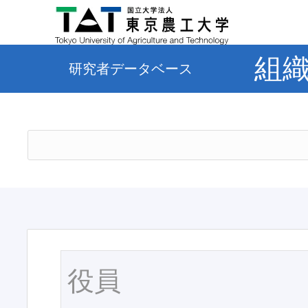
組
研究者データベース
役員