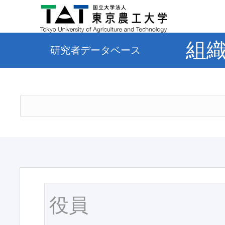
組
研究者データベース
役員