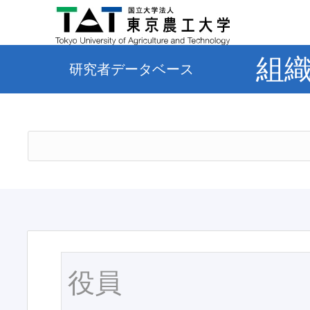
組
研究者データベース
役員