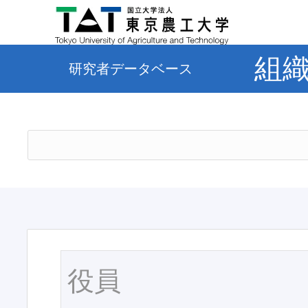
組
研究者データベース
役員