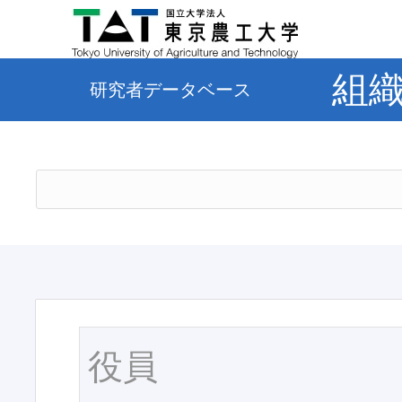
組
研究者データベース
役員